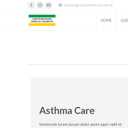
contato@coubertinbrasil.com.br
Facebook
Instagram
YouTube
page
page
page
HOME
QU
opens
opens
opens
in
in
in
new
new
new
window
window
window
Asthma Care
Vommodo lorem ipsum dolor amet eget velit id