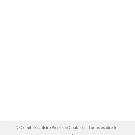
Dia Internacional do Esporte para o
Desenvolvimento e pela Paz
Sem categoria
Por
CBPC
06/04/2024
2 Comentários
Na data de hoje, 06 de abril, é comemorado o Dia
Internacional do Esporte para o Desenvolvimento e
pela Paz. A celebração foi instituída por uma Assembleia
Geral da Organização das Nações Unidas (ONU), no dia
23 de agosto de 2013. No ano seguinte, a instituição
expandiu o alcance da data lançando uma campanha
digital…
Ⓒ Comitê Brasileiro Pierre de Coubertin. Todos os direitos