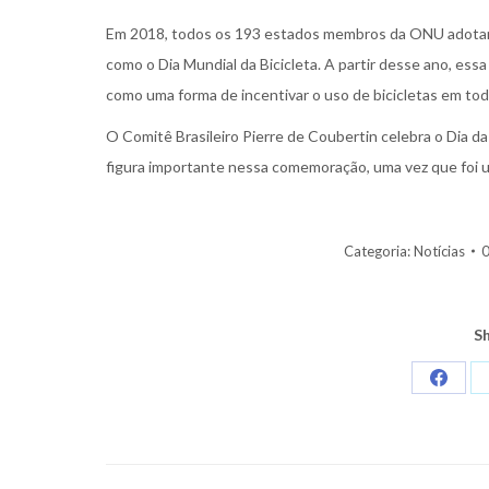
Em 2018, todos os 193 estados membros da ONU adotaram
como o Dia Mundial da Bicicleta. A partir desse ano, ess
como uma forma de incentivar o uso de bicicletas em to
O Comitê Brasileiro Pierre de Coubertin celebra o Dia d
figura importante nessa comemoração, uma vez que foi um
Categoria:
Notícias
0
Sh
Share
on
Faceb
Navegação