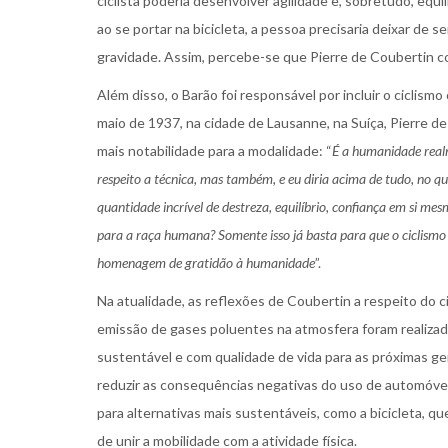
ciclista poderia desenvolver agilidade e, sobretudo, equi
ao se portar na bicicleta, a pessoa precisaria deixar de 
gravidade. Assim, percebe-se que Pierre de Coubertin c
Além disso, o Barão foi responsável por incluir o cicli
maio de 1937, na cidade de Lausanne, na Suíça, Pierre de
mais notabilidade para a modalidade: “
É a humanidade realm
respeito a técnica, mas também, e eu diria acima de tudo, no q
quantidade incrível de destreza, equilíbrio, confiança em si me
para a raça humana? Somente isso já basta para que o ciclism
homenagem de gratidão à humanidade
”.
Na atualidade, as reflexões de Coubertin a respeito do c
emissão de gases poluentes na atmosfera foram realiza
sustentável e com qualidade de vida para as próximas 
reduzir as consequências negativas do uso de automóvei
para alternativas mais sustentáveis, como a bicicleta, 
de unir a mobilidade com a atividade física.