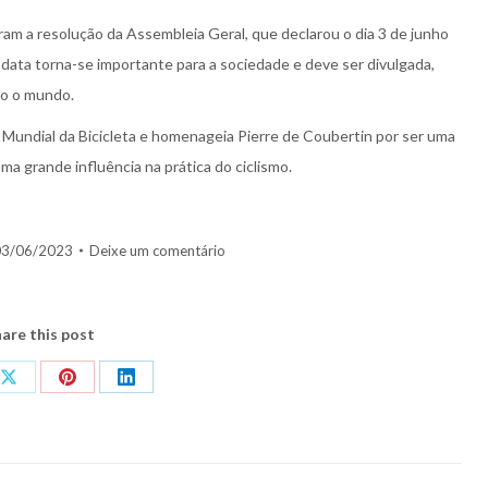
 a resolução da Assembleia Geral, que declarou o dia 3 de junho
a data torna-se importante para a sociedade e deve ser divulgada,
do o mundo.
a Mundial da Bicicleta e homenageia Pierre de Coubertin por ser uma
a grande influência na prática do ciclismo.
3/06/2023
Deixe um comentário
are this post
Share
Share
Share
on
on
on
ook
X
Pinterest
LinkedIn