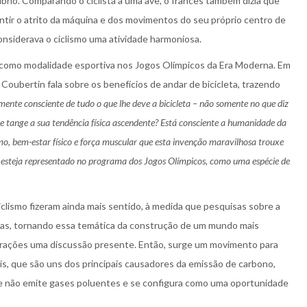
líbrio. Comparando o ciclista a uma ave, o francês também dizia que
sentir o atrito da máquina e dos movimentos do seu próprio centro de
onsiderava o ciclismo uma atividade harmoniosa.
smo como modalidade esportiva nos Jogos Olímpicos da Era Moderna. Em
 Coubertin fala sobre os benefícios de andar de bicicleta, trazendo
ente consciente de tudo o que lhe deve a bicicleta – não somente no que diz
ue tange a sua tendência física ascendente? Está consciente a humanidade da
smo, bem-estar físico e força muscular que esta invenção maravilhosa trouxe
o esteja representado no programa dos Jogos Olímpicos, como uma espécie de
iclismo fizeram ainda mais sentido, à medida que pesquisas sobre a
das, tornando essa temática da construção de um mundo mais
gerações uma discussão presente. Então, surge um movimento para
s, que são uns dos principais causadores da emissão de carbono,
que não emite gases poluentes e se configura como uma oportunidade