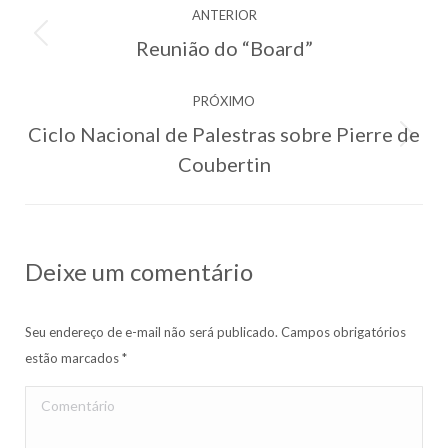
ANTERIOR
de
Reunião do “Board”
Post
post:
anterior:
PRÓXIMO
Ciclo Nacional de Palestras sobre Pierre de
Próximo
Coubertin
post:
Deixe um comentário
Seu endereço de e-mail não será publicado. Campos obrigatórios
estão marcados
*
Comentário