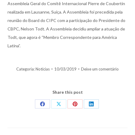
Assembleia Geral do Comitê Internacional Pierre de Coubertin
realizada em Lausanne, Suíça. A Assembleia foi precedida pela
reunião do Board do CIPC com a participação do Presidente do
CBPC, Nelson Todt. A Assembleia decidiu ampliar a atuação de
Todt, que agora é “Membro Correspondente para América
Latina”.
Categoria:
Notícias
10/03/2019
Deixe um comentário
Share this post
Share
Share
Share
Share
on
on
on
on
Facebook
X
Pinterest
LinkedIn
Navegação