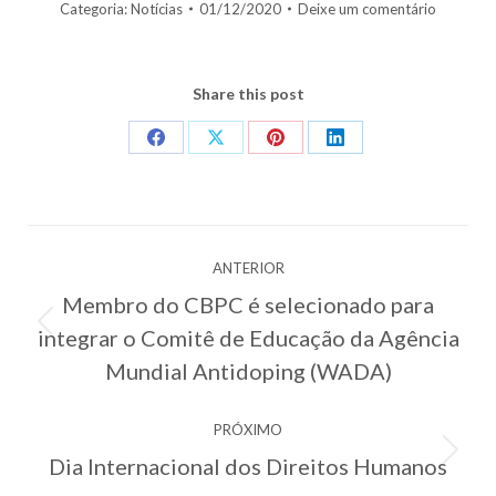
Categoria:
Notícias
01/12/2020
Deixe um comentário
Share this post
Share
Share
Share
Share
on
on
on
on
Facebook
X
Pinterest
LinkedIn
Navegação
ANTERIOR
de
Membro do CBPC é selecionado para
post:
integrar o Comitê de Educação da Agência
Post
anterior:
Mundial Antidoping (WADA)
PRÓXIMO
Dia Internacional dos Direitos Humanos
Próximo
post: