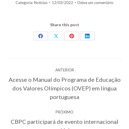
Categoria:
Notícias
12/03/2022
Deixe um comentário
Share this post
Share
Share
Share
Share
on
on
on
on
Facebook
X
Pinterest
LinkedIn
Navegação
ANTERIOR
de
Acesse o Manual do Programa de Educação
post:
dos Valores Olímpicos (OVEP) em língua
Post
anterior:
portuguesa
PRÓXIMO
CBPC participará de evento internacional
Próximo