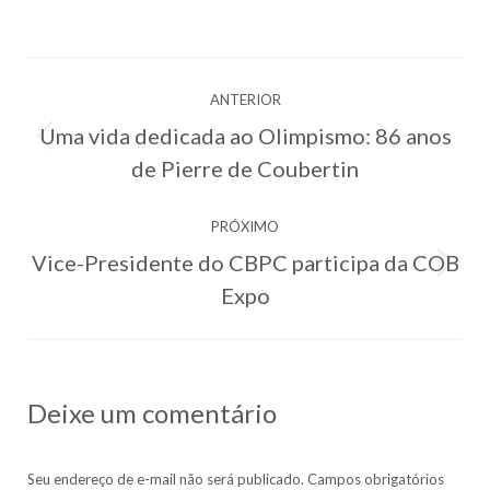
on
on
on
on
Facebook
X
Pinterest
LinkedIn
Navegação
ANTERIOR
de
Uma vida dedicada ao Olimpismo: 86 anos
Post
post:
de Pierre de Coubertin
anterior:
PRÓXIMO
Vice-Presidente do CBPC participa da COB
Próximo
Expo
post:
Deixe um comentário
Seu endereço de e-mail não será publicado. Campos obrigatórios